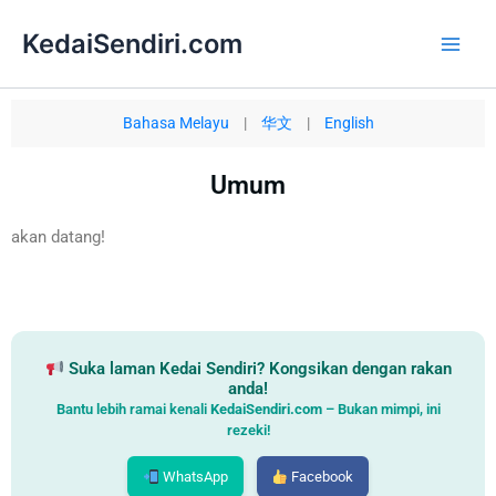
Skip
Main
KedaiSendiri.com
to
Men
content
Bahasa Melayu
|
华文
|
English
Umum
akan datang!
Suka laman Kedai Sendiri? Kongsikan dengan rakan
anda!
Bantu lebih ramai kenali
KedaiSendiri.com
– Bukan mimpi, ini
rezeki!
WhatsApp
Facebook